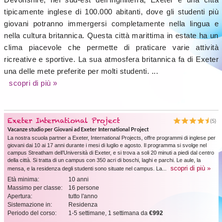
tipicamente inglese di 100.000 abitanti, dove gli studenti più
giovani potranno immergersi completamente nella lingua e
nella cultura britannica. Questa città marittima in estate ha un
clima piacevole che permette di praticare varie attività
ricreative e sportive. La sua atmosfera britannica fa di Exeter
una delle mete preferite per molti studenti.
...
scopri di più »
Exeter International Project
(5)
Vacanze studio per Giovani ad Exeter International Project
La nostra scuola partner a Exeter, International Projects, offre programmi di inglese per
giovani dai 10 ai 17 anni durante i mesi di luglio e agosto. Il programma si svolge nel
campus Streatham dell’Università di Exeter, e si trova a soli 20 minuti a piedi dal centro
della città. Si tratta di un campus con 350 acri di boschi, laghi e parchi. Le aule, la
scopri di più »
mensa, e la residenza degli studenti sono situate nel campus. La...
Età minima:
10 anni
Massimo per classe:
16 persone
Apertura:
tutto l'anno
Sistemazione in:
Residenza
Periodo del corso:
1-5 settimane, 1 settimana da
€992