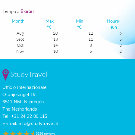
Tempo a
Exeter
Month
Max
Min
Hours-
°C
°C
sun
Aug
20
12
6
Sept
18
11
5
Oct
14
8
3
Nov
10
5
2
Dec
8
3
2
Jan
7
2
2
Feb
7
2
3
StudyTravel
Mar
9
3
4
Apr
12
4
6
Ufficio internazionale
May
15
7
7
June
18
10
7
Oranjesingel 19
July
20
12
7
6511 NM, Nijmegen
The Netherlands
Tel: +31 24 22 00 115
E-mail:
info@studytravel.it
3626 reviews