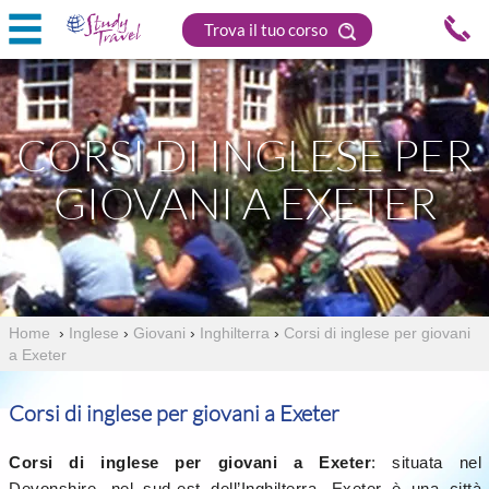
Trova il tuo corso
CORSI DI INGLESE PER
GIOVANI A EXETER
Home
›
Inglese
›
Giovani
›
Inghilterra
›
Corsi di inglese per giovani
a Exeter
Corsi di inglese per giovani a Exeter
Corsi di inglese per giovani a Exeter
: situata nel
Devonshire, nel sud-est dell’Inghilterra, Exeter è una città