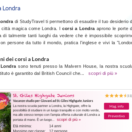
 a Londra
Londra
di StudyTravel ti permettono di esaudire il tuo desiderio d
a città magica come Londra. I
corsi a Londra
aprono le porte d
a di talmente tanti luoghi da vedere che è impossibile scoprirn
con persone da tutto il mondo, pratica l'inglese e vivi la "Londo
ni dei corsi a Londra
a Londra
sono tenuti presso la Malvern House, la nostra scuol
tituto è garantito dal British Council che...
scopri di più »
St. Giles Highgate Juniors
(11
Vacanze studio per Giovani ad St. Giles Highgate Juniors
La nostra scuola partner a Londra, la Highgate, offre la
Mag. info
possibilità di studiare in un luogo tranquillo e con molto verde,
ma allo stesso tempo con l’ampia offerta culturale di Londra a
Preventivo
scopri di più »
portata di mano. È un luogo...
Età minima:
14 anni
Massimo per classe:
12 persone