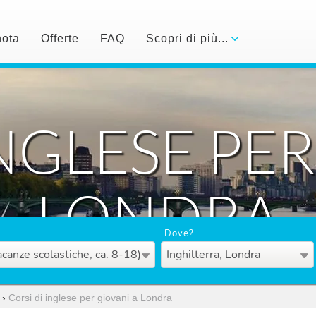
nota
Offerte
FAQ
Scopri di più...
INGLESE PER
LONDRA
Dove?
acanze scolastiche, ca. 8-18)
Inghilterra, Londra
›
Corsi di inglese per giovani a Londra