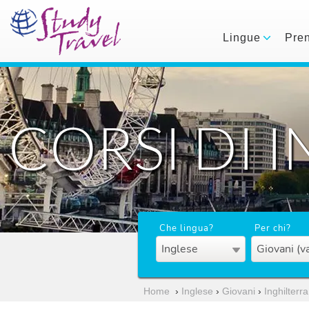
Lingue
Pre
CORSI DI 
Che lingua?
Per chi?
Inglese
Giovani (v
Home
›
Inglese
›
Giovani
›
Inghilterra