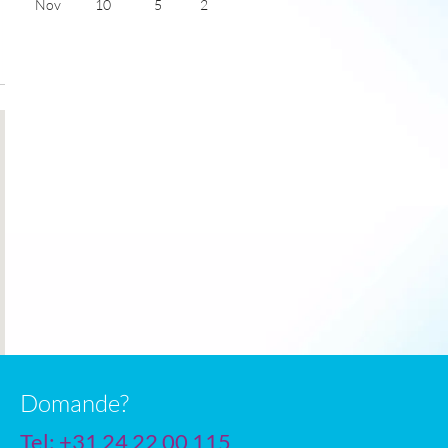
Nov
10
5
2
Dec
7
4
1
Jan
6
2
1
Feb
7
2
2
Mar
10
3
4
Apr
13
6
5
May
17
8
6
June
20
12
7
July
22
14
6
Domande?
Tel: +31 24 22 00 115