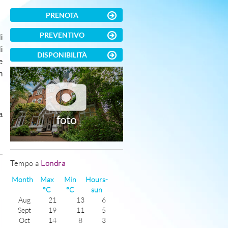
PRENOTA
PREVENTIVO
i
i
DISPONIBILITÀ
e
n
a
foto
Tempo a
Londra
)
Month
Max
Min
Hours-
°C
°C
sun
Aug
21
13
6
Sept
19
11
5
Oct
14
8
3