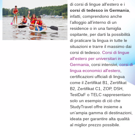
di corsi di lingue all'estero e i
corsi di tedesco in Germania
,
infatti, comprendono anche
l’alloggio all’interno di un
residence o in una famiglia
ospitante, per darti la possibilità
di praticare la lingua in tutte le
situazioni e trarre il massimo dai
corsi di tedesco.
Corsi di lingue
all'estero per universitari in
Germania
, corsi intensivi,
corsi di
lingua economici all'estero
,
certificazioni ufficiali di lingua
come il Zertifikat B1, Zertifikat
B2, Zertifikat C1, ZOP, DSH,
TestDaF o TELC rappresentano
solo un esempio di ciò che
StudyTravel offre insieme a
un’ampia gamma di destinazioni,
ideata per garantire alta qualità
al miglior prezzo possibile.