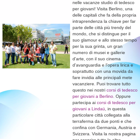
nelle vacanze studio di tedesco
per giovani! Visita Berlino, una
delle capitali che fa della propria
intraprendenza la chiave per far
parte delle città più trendy del
mondo, che si distingue per il
suo glamour e allo stesso tempo
per la sua grinta, un gran
numero di musei e gallerie
d'arte, con il suo cinema
d'avanguardia e l’opera lirica e
soprattutto con una movida da
fare invidia alle principali mete
vacanziere. Puoi trovare tutto
questo nei nostri
corsi di tedesco
per giovani a Berlino
. Oppure
partecipa ai
corsi di tedesco per
giovani a Lindaü
, in questa
particolare città collegata alla
terraferma da due ponti e che
confina con Germania, Austria e
Svizzera. Visita la nostra pagina