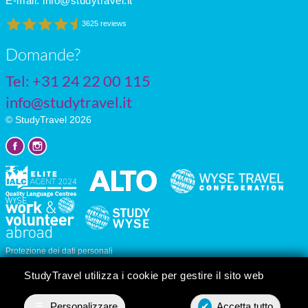
E-mail:
info@studytravel.it
3625 reviews
Domande?
Tel: +31 24 22 00 115
info@studytravel.it
© StudyTravel 2026
Protezione dei dati personali
Impostazioni dei cookie
StudyTravel utilizza i cookie per gestire il sito web
☰
Personalizzare
✔
Accetta tutto