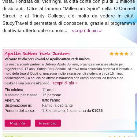
vista. Fondata dai Vichinghi, la città conta con più di 1 milione
di abitanti. Oltre al famoso "Millenium Spire" nella O'Connell
Street, e al Trinity College, c'è molto da vedere in città.
StudyTravel ti permetterà di conoscerla, grazie al programma
di attività offerto dalle scuole...
scopri di più »
Apollo Sutton Park Juniors
(4)
Vacanze studio per Giovani ad Apollo Sutton Park Juniors
La nostra scuola partner a Dublino, Apollo Juniors, organizza vacanze studio per
ragazzi tra 9-17 anni. Sutton Park School , si trova nella splendida penisola di Howth, a
nord della baia di Dublino, una zona molto sicura per gli studenti a circa 15 minuti
dall’aeroporto. La scuola ha ottime installazioni con campi sportivi, da tennis e da
scopri di più »
basket e una piscina all'aperto.
Età minima:
11 anni
Massimo per classe:
15 persone
Apertura:
tutto l'anno
Sistemazione in:
Famiglia ospitante
Periodo del corso:
1-8 settimane, 1 settimana da
€1025
Mag. info
Preventivo