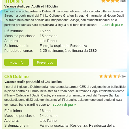
IH Dublin
(50)
Vacanze studio per Adulti ad IH Dublin
La nostra scuola partner a Dublino IH si trova nel centro storico della città, in Dawson
Street, , a pochi metri dal Trinity College e Grafton Street. IH International House Dublin
, si trova nello stesso edificio dell’Independent College, con studenti irlandesi ed è
scopri di più »
perfetto per socializzare e praticare la lingua al di fuori della classe.
Età minima:
16 anni
Massimo per classe:
15 persone
Apertura:
tutto l'anno
Sistemazione in:
Famiglia ospitante, Residenza
Periodo del corso:
1-25 settimane, 1 settimana da
€380
Mag. info
Preventivo
CES Dublino
(16)
Vacanze studio per Adulti ad CES Dublino
I corsi di inglese a Dublino della nostra scuola partner CES si svolgono in un bell’edificio
in pieno centro a Dublino, nella stessa strada dove si trovano luoghi emblematici come
il Trinity College e il Dublin Castle, e a meno di un minuto a piedi dal Temple Bar. La
scuola dispone di 23 aule con internet Wi-Fi gratuito, sala comune degli studenti, sala
scopri di più »
computer, bar e giardino coperto.
Età minima:
16 anni
Massimo per classe:
14 persone
Apertura:
tutto l'anno
Sistemazione in:
Famiglia ospitante, Residenza, Residenza della