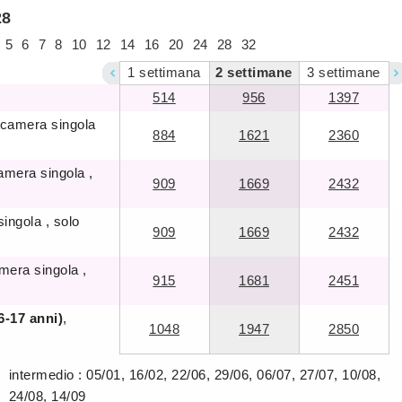
28
5
6
7
8
10
12
14
16
20
24
28
32
1
settimana
2
settimane
3
settimane
514
956
1397
 camera singola
884
1621
2360
amera singola ,
909
1669
2432
ingola , solo
909
1669
2432
mera singola ,
915
1681
2451
6-17 anni)
,
1048
1947
2850
intermedio : 05/01, 16/02, 22/06, 29/06, 06/07, 27/07, 10/08,
24/08, 14/09