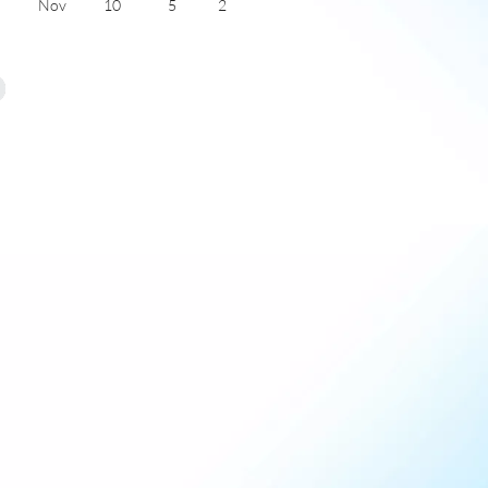
Nov
10
5
2
Dec
8
3
2
Jan
7
2
2
Feb
7
2
3
Mar
9
3
4
Apr
12
4
6
May
15
7
7
June
18
10
7
July
20
12
7