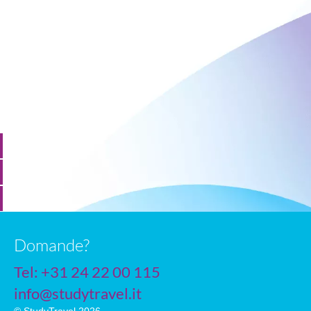
Domande?
Tel: +31 24 22 00 115
info@studytravel.it