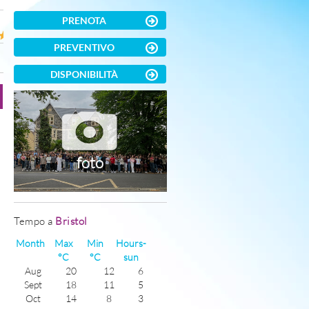
PRENOTA
PREVENTIVO
DISPONIBILITÀ
foto
Tempo a
Bristol
Month
Max
Min
Hours-
°C
°C
sun
Aug
20
12
6
Sept
18
11
5
Oct
14
8
3