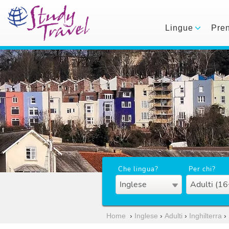
Lingue
Pre
Che lingua?
Per chi?
Inglese
Adulti (16
Home
›
Inglese
›
Adulti
›
Inghilterra
›