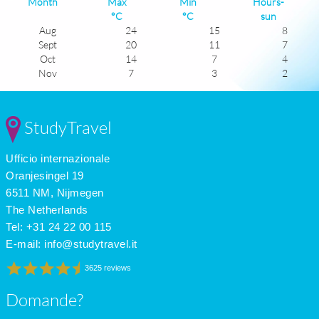
Month
Max
Min
Hours-
°C
°C
sun
Aug
24
15
8
Sept
20
11
7
Oct
14
7
4
Nov
7
3
2
Dec
3
-1
1
Jan
1
-4
2
Feb
3
-3
3
StudyTravel
Mar
8
1
4
Apr
15
6
6
Ufficio internazionale
May
19
10
8
June
23
14
8
Oranjesingel 19
July
25
15
9
6511 NM, Nijmegen
The Netherlands
Tel: +31 24 22 00 115
E-mail:
info@studytravel.it
3625 reviews
Domande?