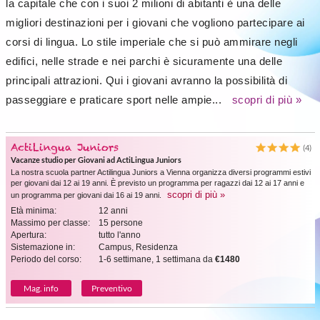
la capitale che con i suoi 2 milioni di abitanti è una delle
migliori destinazioni per i giovani che vogliono partecipare ai
corsi di lingua. Lo stile imperiale che si può ammirare negli
edifici, nelle strade e nei parchi è sicuramente una delle
principali attrazioni. Qui i giovani avranno la possibilità di
passeggiare e praticare sport nelle ampie...
scopri di più »
ActiLingua Juniors
(4)
Vacanze studio per Giovani ad ActiLingua Juniors
La nostra scuola partner Actilingua Juniors a Vienna organizza diversi programmi estivi
per giovani dai 12 ai 19 anni. È previsto un programma per ragazzi dai 12 ai 17 anni e
scopri di più »
un programma per giovani dai 16 ai 19 anni.
Età minima:
12 anni
Massimo per classe:
15 persone
Apertura:
tutto l'anno
Sistemazione in:
Campus, Residenza
Periodo del corso:
1-6 settimane, 1 settimana da
€1480
Mag. info
Preventivo