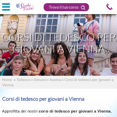
Trova il tuo corso
CORSI DI TEDESCO PER
GIOVANI A VIENNA
Home
›
Tedesco
›
Giovani
›
Austria
›
Corsi di tedesco per giovani a
Vienna
Corsi di tedesco per giovani a Vienna
Approfitta dei nostri
corsi di tedesco per giovani a Vienna
,