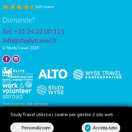
3625 reviews
Domande?
Tel: +31 24 22 00 115
info@studytravel.it
© StudyTravel 2026
Protezione dei dati personali
Impostazioni dei cookie
StudyTravel utilizza i cookie per gestire il sito web
☰
Personalizzare
✔
Accetta tutto
Preventivo
Contact