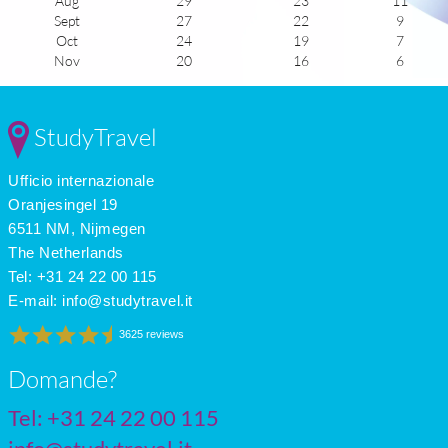
Aug
29
23
11
Sept
27
22
9
Oct
24
19
7
Nov
20
16
6
Dec
16
12
5
Jan
14
10
5
Feb
15
10
6
StudyTravel
Mar
16
11
7
Apr
18
13
9
Ufficio internazionale
May
22
16
10
June
26
19
11
Oranjesingel 19
July
29
22
9
6511 NM, Nijmegen
The Netherlands
Tel: +31 24 22 00 115
E-mail:
info@studytravel.it
3625 reviews
Domande?
Tel: +31 24 22 00 115