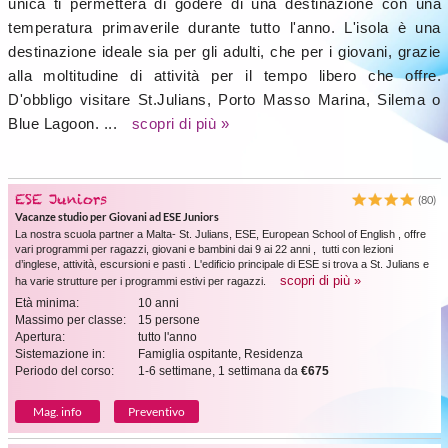
unica ti permetterà di godere di una destinazione con una
temperatura primaverile durante tutto l'anno. L'isola è una
destinazione ideale sia per gli adulti, che per i giovani, grazie
alla moltitudine di attività per il tempo libero che offre.
D'obbligo visitare St.Julians, Porto Masso Marina, Silema o
Blue Lagoon. ...
scopri di più »
ESE Juniors
(80)
Vacanze studio per Giovani ad ESE Juniors
La nostra scuola partner a Malta- St. Julians, ESE, European School of English , offre
vari programmi per ragazzi, giovani e bambini dai 9 ai 22 anni , tutti con lezioni
d’inglese, attività, escursioni e pasti . L'edificio principale di ESE si trova a St. Julians e
scopri di più »
ha varie strutture per i programmi estivi per ragazzi.
Età minima:
10 anni
Massimo per classe:
15 persone
Apertura:
tutto l'anno
Sistemazione in:
Famiglia ospitante, Residenza
Periodo del corso:
1-6 settimane, 1 settimana da
€675
Mag. info
Preventivo