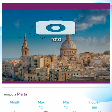
foto
Tempo a
Malta
Month
Max
Min
Hours-
°C
°C
sun