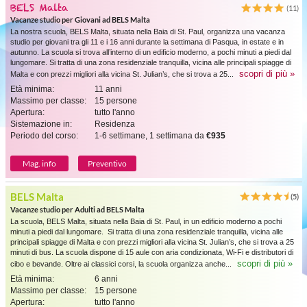
BELS Malta
(11)
Vacanze studio per Giovani ad BELS Malta
La nostra scuola, BELS Malta, situata nella Baia di St. Paul, organizza una vacanza
studio per giovani tra gli 11 e i 16 anni durante la settimana di Pasqua, in estate e in
autunno. La scuola si trova all’interno di un edificio moderno, a pochi minuti a piedi dal
lungomare. Si tratta di una zona residenziale tranquilla, vicina alle principali spiagge di
scopri di più »
Malta e con prezzi migliori alla vicina St. Julian’s, che si trova a 25...
Età minima:
11 anni
Massimo per classe:
15 persone
Apertura:
tutto l'anno
Sistemazione in:
Residenza
Periodo del corso:
1-6 settimane, 1 settimana da
€935
Mag. info
Preventivo
BELS Malta
(5)
Vacanze studio per Adulti ad BELS Malta
La scuola, BELS Malta, situata nella Baia di St. Paul, in un edificio moderno a pochi
minuti a piedi dal lungomare. Si tratta di una zona residenziale tranquilla, vicina alle
principali spiagge di Malta e con prezzi migliori alla vicina St. Julian’s, che si trova a 25
minuti di bus. La scuola dispone di 15 aule con aria condizionata, Wi-Fi e distributori di
scopri di più »
cibo e bevande. Oltre ai classici corsi, la scuola organizza anche...
Età minima:
6 anni
Massimo per classe:
15 persone
Apertura:
tutto l'anno