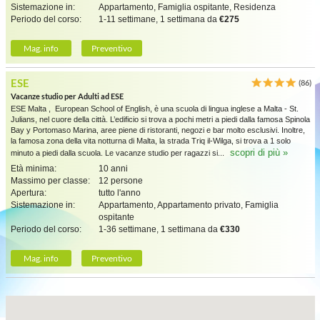
Sistemazione in:
Appartamento, Famiglia ospitante, Residenza
Periodo del corso:
1-11 settimane, 1 settimana da
€275
Mag. info
Preventivo
ESE
(86)
Vacanze studio per Adulti ad ESE
ESE Malta , European School of English, è una scuola di lingua inglese a Malta - St.
Julians, nel cuore della città. L’edificio si trova a pochi metri a piedi dalla famosa Spinola
Bay y Portomaso Marina, aree piene di ristoranti, negozi e bar molto esclusivi. Inoltre,
la famosa zona della vita notturna di Malta, la strada Triq il-Wilga, si trova a 1 solo
scopri di più »
minuto a piedi dalla scuola. Le vacanze studio per ragazzi si...
Età minima:
10 anni
Massimo per classe:
12 persone
Apertura:
tutto l'anno
Sistemazione in:
Appartamento, Appartamento privato, Famiglia
ospitante
Periodo del corso:
1-36 settimane, 1 settimana da
€330
Mag. info
Preventivo