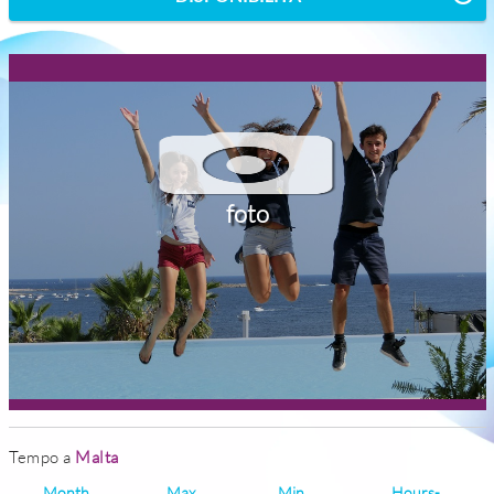
foto
Tempo a
Malta
Month
Max
Min
Hours-