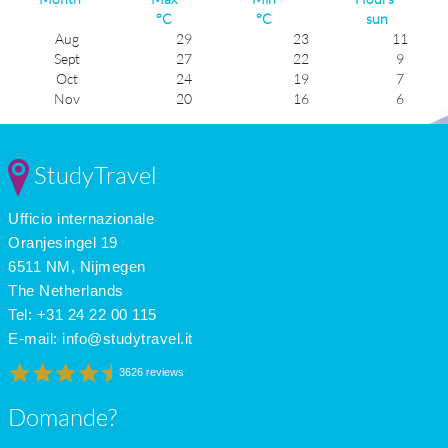
°C
°C
sun
Aug
29
23
11
Sept
27
22
9
Oct
24
19
7
Nov
20
16
6
Dec
16
12
5
Jan
14
10
5
Feb
15
10
6
StudyTravel
Mar
16
11
7
Apr
18
13
9
Ufficio internazionale
May
22
16
10
June
26
19
11
Oranjesingel 19
July
29
22
9
6511 NM, Nijmegen
The Netherlands
Tel: +31 24 22 00 115
E-mail:
info@studytravel.it
3626 reviews
Domande?