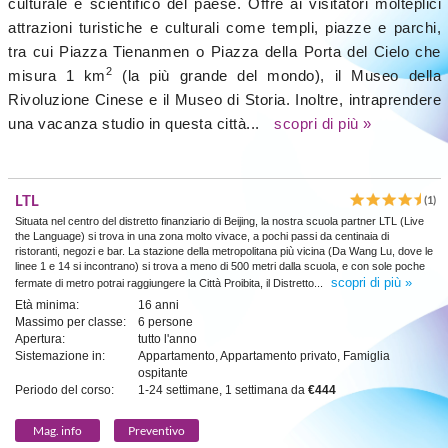
culturale e scientifico del paese. Offre ai visitatori molteplici
attrazioni turistiche e culturali come templi, piazze e parchi,
tra cui Piazza Tienanmen o Piazza della Porta del Cielo che
2
misura 1 km
(la più grande del mondo), il Museo della
Rivoluzione Cinese e il Museo di Storia. Inoltre, intraprendere
una vacanza studio in questa città...
scopri di più »
LTL
(1)
Situata nel centro del distretto finanziario di Beijing, la nostra scuola partner LTL (Live
the Language) si trova in una zona molto vivace, a pochi passi da centinaia di
ristoranti, negozi e bar. La stazione della metropolitana più vicina (Da Wang Lu, dove le
linee 1 e 14 si incontrano) si trova a meno di 500 metri dalla scuola, e con sole poche
scopri di più »
fermate di metro potrai raggiungere la Città Proibita, il Distretto...
Età minima:
16 anni
Massimo per classe:
6 persone
Apertura:
tutto l'anno
Sistemazione in:
Appartamento, Appartamento privato, Famiglia
ospitante
Periodo del corso:
1-24 settimane, 1 settimana da
€444
Mag. info
Preventivo