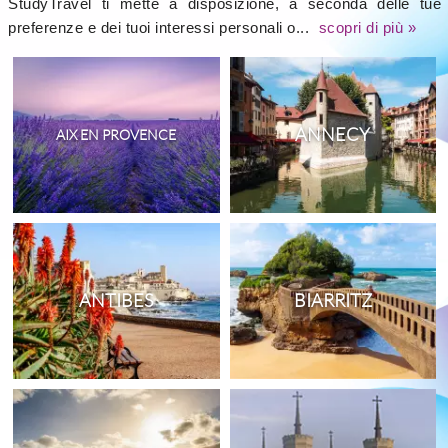
StudyTravel ti mette a disposizione, a seconda delle tue
preferenze e dei tuoi interessi personali o...
scopri di più »
ANNECY
AIX EN PROVENCE
ANTIBES
BIARRITZ