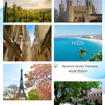
BORDEAUX
LIONE
NIZZA
MONTPELLIER
ROUEN
PARIGI
VICHY