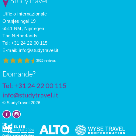
StudyTravel
Mar
10
3
4
Apr
13
6
5
Ufficio internazionale
May
17
8
6
June
20
12
7
Oranjesingel 19
July
22
14
6
6511 NM, Nijmegen
The Netherlands
Tel: +31 24 22 00 115
E-mail:
info@studytravel.it
3626 reviews
Domande?
Tel: +31 24 22 00 115
info@studytravel.it
© StudyTravel 2026