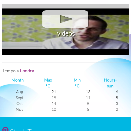
videos
Tempo a
Londra
Month
Max
Min
Hours-
°C
°C
sun
Aug
21
13
6
Sept
19
11
5
Oct
14
8
3
Nov
10
5
2
Dec
7
4
1
Jan
6
2
1
Feb
7
2
2