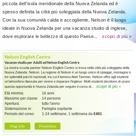
piccola dell'isola meridionale della Nuova Zelanda ed è
spesso definita la città più soleggiata della Nuova Zelanda.
Con la sua comunità calda e accogliente, Nelson è il luogo
ideale in Nuova Zelanda per una vacanza studio di inglese,
dove esplorare le bellezze di questo Paese...
scopri di più »
Nelson English Centre
Vacanze studio per Adulti ad Nelson English Centre
La nostra scuola partner Nelson English Centre si trova nella città più soleggiata della
Nuova Zelanda: Nelson. La regione di Nelson è un luogo unico di spiagge, montagne e
tre splendidi parchi nazionali, tra cui il famoso Abel Tasman. Nelson offre agli studenti
un'atmosfera rilassata per vivere e imparare l'inglese. Molti studenti decidono di usare
scopri di più »
questa opportunità in Nuova Zelanda per seguire il corso di...
Età minima:
16 anni
Massimo per classe:
14 persone
Apertura:
tutto l'anno
Sistemazione in:
Famiglia ospitante
Periodo del corso:
1-24 settimane, 1 settimana da
€401
Mag. info
Preventivo