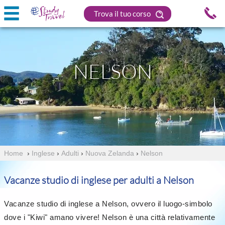
Trova il tuo corso
NELSON
Home
›
Inglese
›
Adulti
›
Nuova Zelanda
›
Nelson
Vacanze studio di inglese per adulti a Nelson
Vacanze studio di inglese a Nelson, ovvero il luogo-simbolo
dove i "Kiwi" amano vivere! Nelson è una città relativamente