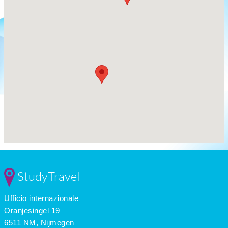
StudyTravel
Ufficio internazionale
Oranjesingel 19
6511 NM, Nijmegen