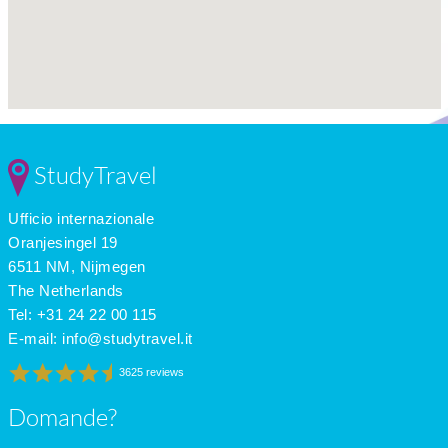
StudyTravel
Ufficio internazionale
Oranjesingel 19
6511 NM, Nijmegen
The Netherlands
Tel: +31 24 22 00 115
E-mail:
info@studytravel.it
3625 reviews
Domande?