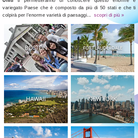
Uniti
ti permetteranno di conoscere questo enorme e
variegato Paese che è composto da più di 50 stati e che ti
colpirà per l’enorme varietà di paesaggi...
scopri di più »
BOSTON
FORT LAUDERDALE
HAWAII
NEW YORK