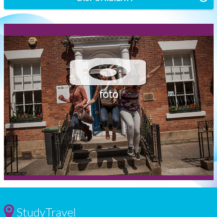
foto
StudyTravel