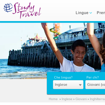
Lingue
Pre
Che lingua?
Per chi?
Inglese
Giovani (v
Home
›
Inglese
›
Giovani
›
Inghilterra