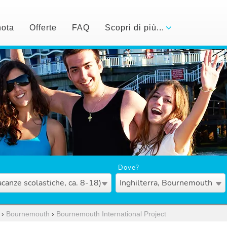
nota
Offerte
FAQ
Scopri di più...
Dove?
acanze scolastiche, ca. 8-18)
Inghilterra, Bournemouth
›
Bournemouth
›
Bournemouth International Project