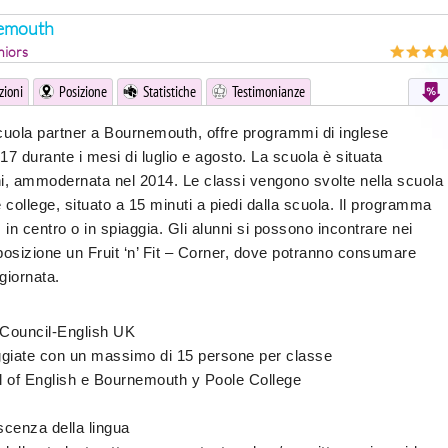
nemouth
niors
zioni
Posizione
Statistiche
Testimonianze
scuola partner a Bournemouth, offre programmi di inglese
17 durante i mesi di luglio e agosto. La scuola è situata
anni, ammodernata nel 2014. Le classi vengono svolte nella scuola
ollege, situato a 15 minuti a piedi dalla scuola. Il programma
a, in centro o in spiaggia. Gli alunni si possono incontrare nei
sposizione un Fruit ‘n’ Fit – Corner, dove potranno consumare
 giornata.
h Council-English UK
giate con un massimo di 15 persone per classe
l of English e Bournemouth y Poole College
noscenza della lingua