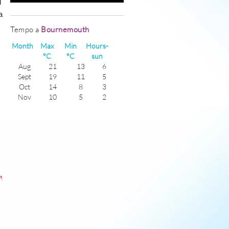
l
a
Tempo a
Bournemouth
Month
Max
Min
Hours-
°C
°C
sun
Aug
21
13
6
Sept
19
11
5
Oct
14
8
3
Nov
10
5
2
Dec
7
4
1
Jan
6
2
1
Feb
7
2
2
Mar
10
3
4
Apr
13
6
5
May
17
8
6
June
20
12
7
July
22
14
6