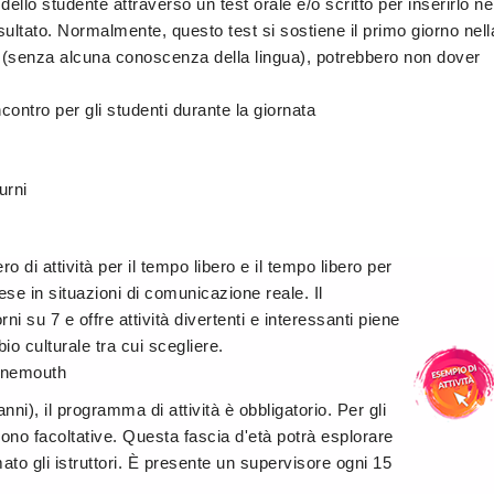
 dello studente attraverso un test orale e/o scritto per inserirlo ne
isultato. Normalmente, questo test si sostiene il primo giorno nell
ti (senza alcuna conoscenza della lingua), potrebbero non dover
ontro per gli studenti durante la giornata
urni
di attività per il tempo libero e il tempo libero per
lese in situazioni di comunicazione reale. Il
i su 7 e offre attività divertenti e interessanti piene
bio culturale tra cui scegliere.
urnemouth
nni), il programma di attività è obbligatorio. Per gli
 sono facoltative. Questa fascia d'età potrà esplorare
mato gli istruttori. È presente un supervisore ogni 15