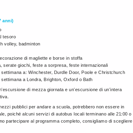
7 anni)
o
l tesoro
ach volley, badminton
decorazione di magliette e borse in stoffa
, serate giochi, feste a sorpresa, feste internazionali
 settimana a: Winchester, Durdle Door, Poole e Christchurch
 a settimana a Londra, Brighton, Oxford o Bath
n'escursione di mezza giornata e un'escursione di un'intera
tiva.
mezzi pubblici per andare a scuola, potrebbero non essere in
rale, poiché alcuni servizi di autobus locali terminano alle 21:00 o
rano partecipare al programma completo, consigliamo di scegliere