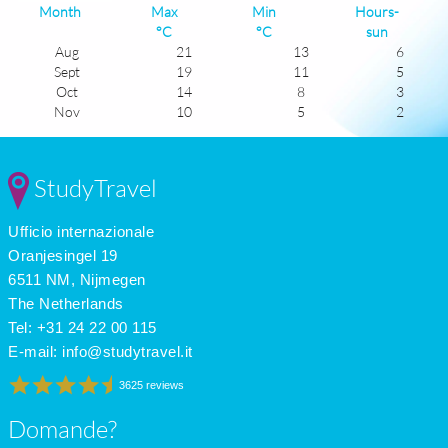
Month
Max
Min
Hours-
°C
°C
sun
Aug
21
13
6
Sept
19
11
5
Oct
14
8
3
Nov
10
5
2
Dec
7
4
1
Jan
6
2
1
Feb
7
2
2
StudyTravel
Mar
10
3
4
Apr
13
6
5
Ufficio internazionale
May
17
8
6
June
20
12
7
Oranjesingel 19
July
22
14
6
6511 NM, Nijmegen
The Netherlands
Tel: +31 24 22 00 115
E-mail:
info@studytravel.it
3625 reviews
Domande?