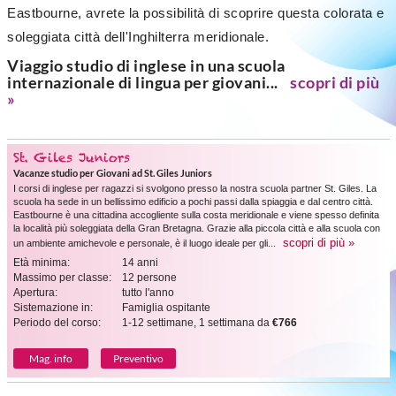
Eastbourne, avrete la possibilità di scoprire questa colorata e
soleggiata città dell'Inghilterra meridionale.
Viaggio studio di inglese in una scuola
internazionale di lingua per giovani...
scopri di più
»
St. Giles Juniors
Vacanze studio per Giovani ad St. Giles Juniors
I corsi di inglese per ragazzi si svolgono presso la nostra scuola partner St. Giles. La
scuola ha sede in un bellissimo edificio a pochi passi dalla spiaggia e dal centro città.
Eastbourne è una cittadina accogliente sulla costa meridionale e viene spesso definita
la località più soleggiata della Gran Bretagna. Grazie alla piccola città e alla scuola con
scopri di più »
un ambiente amichevole e personale, è il luogo ideale per gli...
Età minima:
14 anni
Massimo per classe:
12 persone
Apertura:
tutto l'anno
Sistemazione in:
Famiglia ospitante
Periodo del corso:
1-12 settimane, 1 settimana da
€766
Mag. info
Preventivo