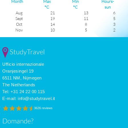
Month
Max
Min
Hours-
°C
°C
sun
Aug
21
13
6
Sept
19
11
5
Oct
14
8
3
Nov
10
5
2
Dec
7
4
1
Jan
6
2
1
Feb
7
2
2
StudyTravel
Mar
10
3
4
Apr
13
6
5
Ufficio internazionale
May
17
8
6
June
20
12
7
Oranjesingel 19
July
22
14
6
6511 NM, Nijmegen
The Netherlands
Tel: +31 24 22 00 115
E-mail:
info@studytravel.it
3626 reviews
Domande?