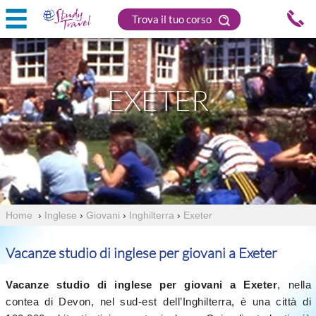
Trova il tuo corso
EXETER
Home
›
Inglese
›
Giovani
›
Inghilterra
›
Exeter
Vacanze studio di inglese per giovani a Exeter
Vacanze studio di inglese per giovani a Exeter
, nella
contea di Devon, nel sud-est dell’Inghilterra, è una città di