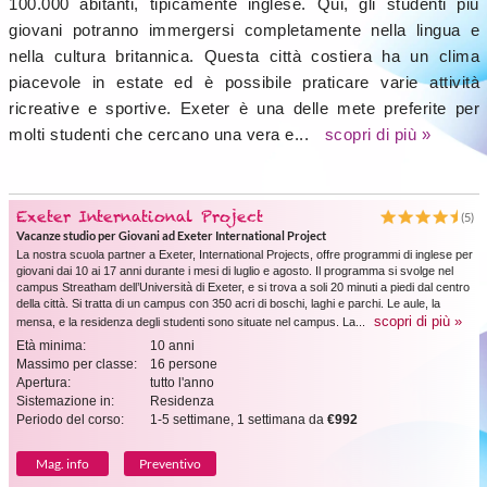
100.000 abitanti, tipicamente inglese. Qui, gli studenti più
giovani potranno immergersi completamente nella lingua e
nella cultura britannica. Questa città costiera ha un clima
piacevole in estate ed è possibile praticare varie attività
ricreative e sportive. Exeter è una delle mete preferite per
molti studenti che cercano una vera e...
scopri di più »
Exeter International Project
(5)
Vacanze studio per Giovani ad Exeter International Project
La nostra scuola partner a Exeter, International Projects, offre programmi di inglese per
giovani dai 10 ai 17 anni durante i mesi di luglio e agosto. Il programma si svolge nel
campus Streatham dell’Università di Exeter, e si trova a soli 20 minuti a piedi dal centro
della città. Si tratta di un campus con 350 acri di boschi, laghi e parchi. Le aule, la
scopri di più »
mensa, e la residenza degli studenti sono situate nel campus. La...
Età minima:
10 anni
Massimo per classe:
16 persone
Apertura:
tutto l'anno
Sistemazione in:
Residenza
Periodo del corso:
1-5 settimane, 1 settimana da
€992
Mag. info
Preventivo