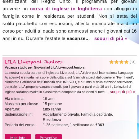
elettrizzanti del Regno Unito. Il programma per giovani
prevede un
corso di inglese in Inghilterra
con alloggio in
famiglia come in residenza per studenti. Non si tratta del
solito pacchetto con escursioni, attività monitorate ma di un
corso per adulti al quale sono ammessi anche i giovani dai 16
anni in su. Durante l'estate le
vacanze...
scopri di più »
LILA Liverpool Juniors
(51)
Vacanze studio per Giovani ad LILA Liverpool Juniors
La nostra scuola partner di inglese a Liverpool, LILA (Liverpool International Language
Academy) è situata nel cuore della città a soli 5 minuti a piedi dal quartiere "Pier Head",
dichiarato Patrimonio dell'Umanità dall'UNESCO, e a 5 minuti dalla stazione ferroviaria
centrale. LILA propone vacanze studio per i giovani a partire da 16 anni . Le lezioni di
scopri di più »
inglese saranno svolte in classi miste composte da studenti di tutte...
Età minima:
16 anni
Massimo per classe:
15 persone
Apertura:
tutto l'anno
Sistemazione in:
Appartamento privato, Famiglia ospitante,
Residenza
Periodo del corso:
1-36 settimane, 1 settimana da
€363
Mag. info
Preventivo