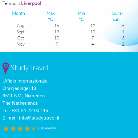
Tempo a
Liverpool
Month
Max
Min
Hours-
°C
°C
sun
Aug
16
12
5
Sept
13
10
4
Oct
10
7
3
Nov
7
4
2
Dec
5
3
1
Jan
5
2
2
Feb
4
2
2
StudyTravel
Mar
6
3
4
Apr
8
5
5
Ufficio internazionale
May
11
7
6
June
14
11
7
Oranjesingel 19
July
16
13
6
6511 NM, Nijmegen
The Netherlands
Tel: +31 24 22 00 115
E-mail:
info@studytravel.it
3626 reviews