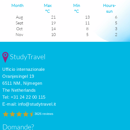
Month
Max
Min
Hours-
°C
°C
sun
Aug
21
13
6
Sept
19
11
5
Oct
14
8
3
Nov
10
5
2
Dec
7
4
1
Jan
6
2
1
Feb
7
2
2
StudyTravel
Mar
10
3
4
Apr
13
6
5
Ufficio internazionale
May
17
8
6
June
20
12
7
Oranjesingel 19
July
22
14
6
6511 NM, Nijmegen
The Netherlands
Tel: +31 24 22 00 115
E-mail:
info@studytravel.it
3626 reviews
Domande?