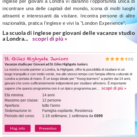
inglese per giovani a Londra vi daranno l'opportunità unica di
incontrare una delle capitali del mondo, icona di molti luoghi
attraenti e interessanti da visitare. Incontra persone di altre
nazionalità, pratica l'inglese e vivi la "London Experience".
La scuola di inglese per giovani delle vacanze studio
a Londra...
scopri di più »
St. Giles Highgate Juniors
(11)
Vacanze studio per Giovani ad St. Giles Highgate Juniors
La nostra scuola partner a Londra, la Highgate, offre la possibilità di studiare in un
luogo tranquillo e con molto verde, ma allo stesso tempo con l’ampia offerta culturale di
Londra a portata di mano. È un luogo ideale per “Young learners” a partire dai 14 anni,
giovani che sono sufficientemente indipendenti per studiare all’estero. È importante
scopri di più »
sapere che questo programma non è un tipico programma per...
Età minima:
14 anni
Massimo per classe:
12 persone
Apertura:
tutto l'anno
Sistemazione in:
Famiglia ospitante, Residenza
Periodo del corso:
1-16 settimane, 1 settimana da
€699
Mag. info
Preventivo