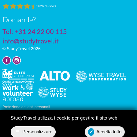
3626 reviews
Domande?
Tel: +31 24 22 00 115
info@studytravel.it
© StudyTravel 2026
Protezione dei dati personali
Impostazioni dei cookie
StudyTravel utilizza i cookie per gestire il sito web
☰
Personalizzare
✔
Accetta tutto
Preventivo
Contact