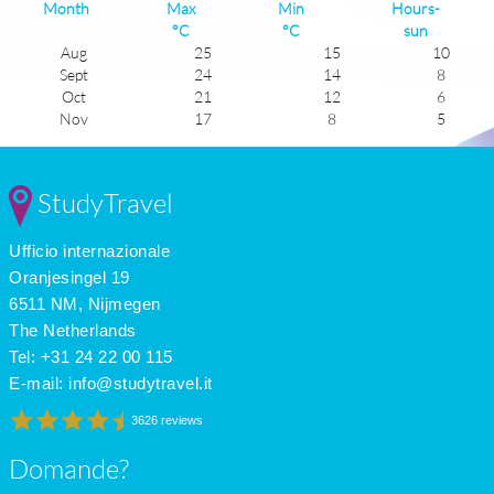
Month
Max
Min
Hours-
°C
°C
sun
Aug
25
15
10
Sept
24
14
8
Oct
21
12
6
Nov
17
8
5
Dec
14
6
4
Jan
14
5
4
Feb
15
6
5
StudyTravel
Mar
16
7
6
Apr
18
8
7
Ufficio internazionale
May
19
11
9
June
23
13
9
Oranjesingel 19
July
25
15
10
6511 NM, Nijmegen
The Netherlands
Tel: +31 24 22 00 115
E-mail:
info@studytravel.it
3626 reviews
Domande?