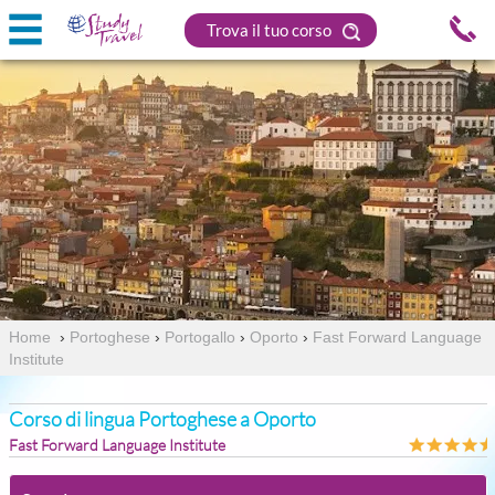
Trova il tuo corso
Home
›
Portoghese
›
Portogallo
›
Oporto
›
Fast Forward Language
Institute
Corso di lingua Portoghese a Oporto
Fast Forward Language Institute