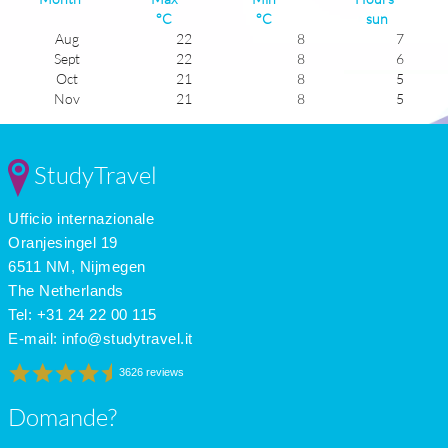
°C
°C
sun
Aug
22
8
7
Sept
22
8
6
Oct
21
8
5
Nov
21
8
5
Dec
21
8
6
Jan
21
8
6
Feb
21
9
5
StudyTravel
Mar
21
9
5
Apr
21
9
5
Ufficio internazionale
May
21
9
6
June
21
8
6
Oranjesingel 19
July
21
8
7
6511 NM, Nijmegen
The Netherlands
Tel: +31 24 22 00 115
E-mail:
info@studytravel.it
3626 reviews
Domande?