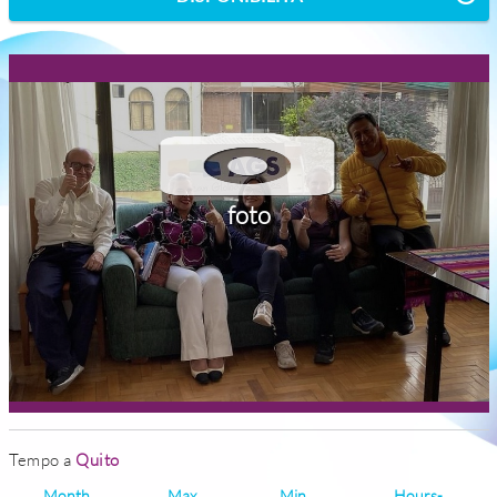
foto
Tempo a
Quito
Month
Max
Min
Hours-