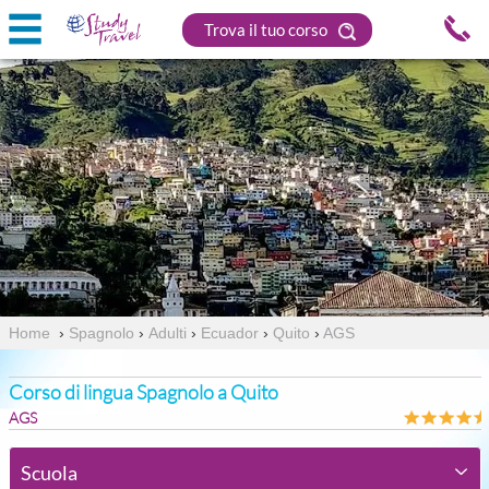
Trova il tuo corso
Home
›
Spagnolo
›
Adulti
›
Ecuador
›
Quito
›
AGS
Corso di lingua Spagnolo a Quito
AGS
Scuola