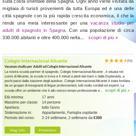
sulla costa orientale della Spagna. Ogni anno viene visitata da
migliaia di turisti provenienti da tutta Europa ed è una delle
città spagnole con la più rapida crescita economica, il che la
rende una meta interessante per una
vacanza studio per
adulti di spagnolo in Spagna
. Con una popolazione di circa
330.000 abitanti e oltre 400.000 nella...
scopri di più »
Colegio Internacional Alicante
(51)
Vacanze studio per Adulti ad Colegio Internacional Alicante
La nostra scuola partner di spagnolo, Colegio Internacional Alicante , è situata nel
cuore di Alicante, la scuola si trova a 5 minuti a piedi dal mare e dalla Esplanada, a
pochi passi dalla stazione degli autobus. Colegio Internacional Alicante è stata fondata
da un gruppo di insegnanti di lingue professionisti, tutti molto cordiali ed esperti. La
scopri di più »
scuola offre un ambiente che è allo stesso tempo professionale e...
Età minima:
17 anni
Massimo per classe:
14 persone
Apertura:
tutto l'anno
Sistemazione in:
Appartamento, Famiglia ospitante
Periodo del corso:
2-24 settimane, 2 settimane da
€300
Mag. info
Preventivo