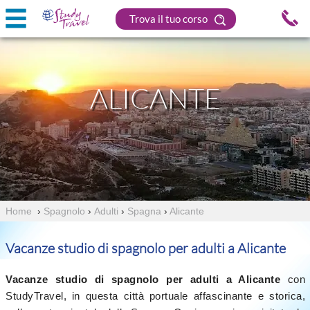
Trova il tuo corso
ALICANTE
Home
›
Spagnolo
›
Adulti
›
Spagna
›
Alicante
Vacanze studio di spagnolo per adulti a Alicante
Vacanze studio di spagnolo per adulti a Alicante
con
StudyTravel, in questa città portuale affascinante e storica,