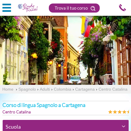
Trova il tuo corso
Home
›
Spagnolo
›
Adulti
›
Colombia
›
Cartagena
›
Centro Catalina
Corso di lingua Spagnolo a Cartagena
Centro Catalina
Scuola