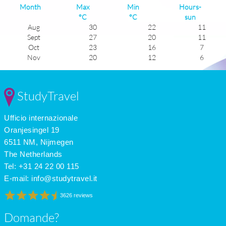
Month
Max
Min
Hours-
°C
°C
sun
Aug
30
22
11
Sept
27
20
11
Oct
23
16
7
Nov
20
12
6
Dec
17
10
5
Jan
17
8
6
Feb
17
8
6
StudyTravel
Mar
18
11
6
Apr
21
13
8
Ufficio internazionale
May
23
15
10
June
27
19
11
Oranjesingel 19
July
29
21
11
6511 NM, Nijmegen
The Netherlands
Tel: +31 24 22 00 115
E-mail:
info@studytravel.it
3626 reviews
Domande?