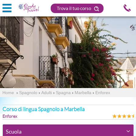
Trova il tuo corso
Home
›
Spagnolo
›
Adulti
›
Spagna
›
Marbella
›
Enforex
Corso di lingua Spagnolo a Marbella
Enforex
Scuola