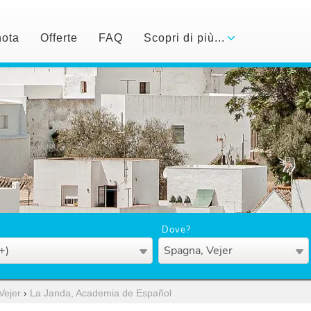
nota
Offerte
FAQ
Scopri di più...
Dove?
+)
Spagna, Vejer
Vejer
›
La Janda, Academia de Español