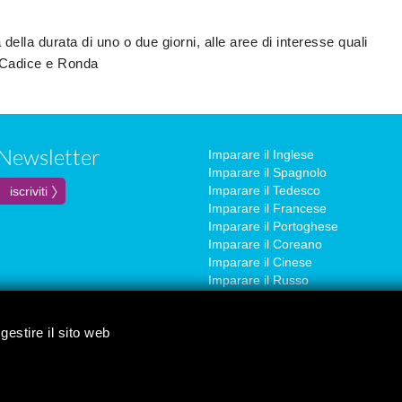
della durata di uno o due giorni, alle aree di interesse quali
 Cadice e Ronda
Newsletter
Imparare il Inglese
Imparare il Spagnolo
Imparare il Tedesco
Imparare il Francese
Imparare il Portoghese
Imparare il Coreano
Imparare il Cinese
Imparare il Russo
gestire il sito web