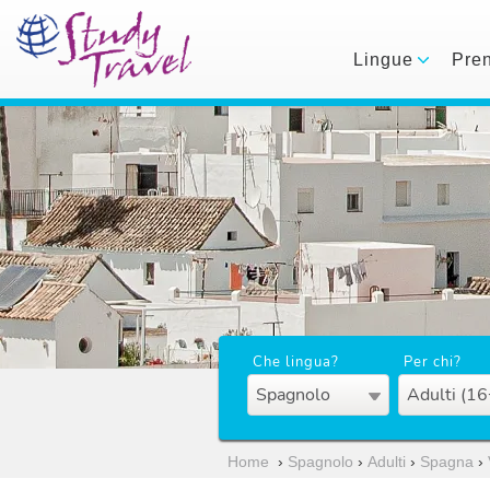
Lingue
Pre
Che lingua?
Per chi?
Spagnolo
Adulti (16
Home
›
Spagnolo
›
Adulti
›
Spagna
›