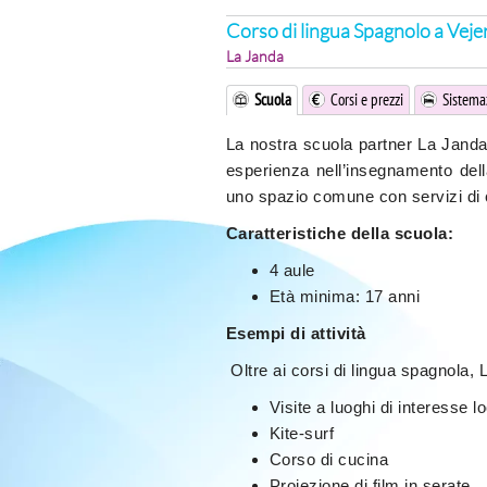
Corso di lingua Spagnolo a Veje
La Janda
Scuola
Corsi e prezzi
Sistema
La nostra scuola partner La Janda
esperienza nell’insegnamento della
uno spazio comune con servizi di 
Caratteristiche della scuola:
4 aule
Età minima: 17 anni
Esempi di attività
Oltre ai corsi di lingua spagnola, L
Visite a luoghi di interesse l
Kite-surf
Corso di cucina
Proiezione di film in serate