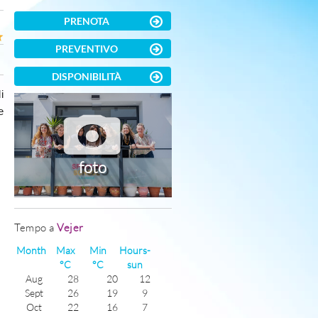
PRENOTA
PREVENTIVO
DISPONIBILITÀ
i
e
foto
Tempo a
Vejer
Month
Max
Min
Hours-
°C
°C
sun
Aug
28
20
12
Sept
26
19
9
Oct
22
16
7