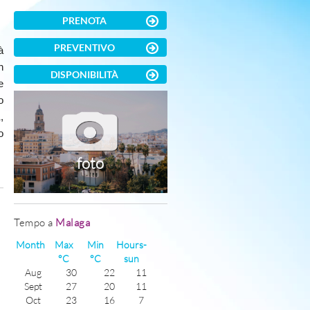
PRENOTA
PREVENTIVO
à
n
DISPONIBILITÀ
e
o
a
,
o
foto
)
Tempo a
Malaga
Month
Max
Min
Hours-
°C
°C
sun
Aug
30
22
11
Sept
27
20
11
Oct
23
16
7