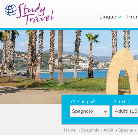
Lingue
Pre
Che lingua?
Per chi?
Spagnolo
Adulti (16
Home
›
Spagnolo
›
Adulti
›
Spagna
›