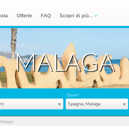
nota
Offerte
FAQ
Scopri di più...
MALAGA
Dove?
+)
Spagna, Malaga
Malaga