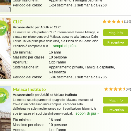
Sistemazione in:
Appartamento, Famiglia ospitante
Periodo del corso:
1-24 settimane, 1 settimana da
€250
CLIC
(119
Vacanze studio per Adulti ad CLIC
La nostra scuola partner CLIC International House Málaga, è
Mag. info
situata nel pieno centro di Málaga, accanto alla famosa Calle
Larios, la via principale della città, e a Plaza de la Costitución.
Preventivo
scopri di più »
L’edificio è composto di 8...
Età minima:
16 anni
Massimo per classe:
10 persone
Apertura:
tutto l'anno
Sistemazione in:
Appartamento privato, Famiglia ospitante,
Residenza
Periodo del corso:
1-36 settimane, 1 settimana da
€235
Malaca Instituto
(98
Vacanze studio per Adulti ad Malaca Instituto
La nostra scuola partner di spagnolo, Malaca Instituto, si
Mag. info
trova in un bellissimo mini-campus, caratterizzato
dall'elegante stile mediterraneo con i suoi balconi bianchi, le
Preventivo
scopri di più »
sue terrazze e i suoi giardini semi-tropicali.
Età minima:
16 anni
Massimo per classe:
10 persone
Apertura:
tutto l'anno