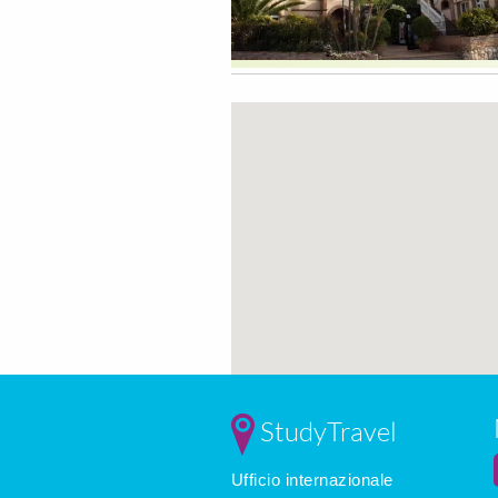
StudyTravel
Ufficio internazionale