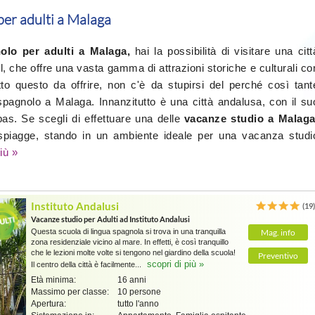
per adulti a Malaga
olo per adulti a Malaga,
hai la possibilità di visitare una citt
, che offre una vasta gamma di attrazioni storiche e culturali co
to questo da offrire, non c'è da stupirsi del perché così tant
pagnolo a Malaga. Innanzitutto è una città andalusa, con il su
apas. Se scegli di effettuare una delle
vacanze studio a Malag
 spiagge, stando in un ambiente ideale per una vacanza studi
iù »
Instituto Andalusi
(19
Vacanze studio per Adulti ad Instituto Andalusi
Questa scuola di lingua spagnola si trova in una tranquilla
Mag. info
zona residenziale vicino al mare. In effetti, è così tranquillo
che le lezioni molte volte si tengono nel giardino della scuola!
Preventivo
scopri di più »
Il centro della città è facilmente...
Età minima:
16 anni
Massimo per classe:
10 persone
Apertura:
tutto l'anno