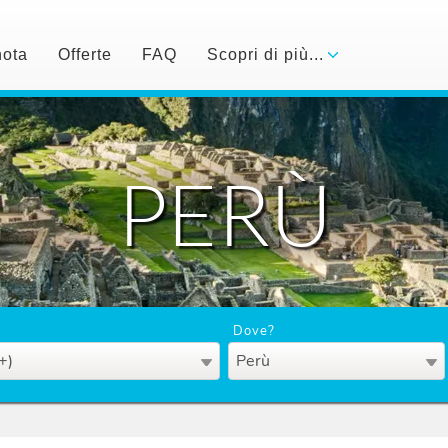
nota
Offerte
FAQ
Scopri di più...
PERÙ
Dove?
+)
Perù