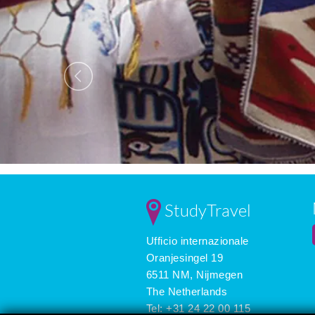
StudyTravel
Ufficio internazionale
Oranjesingel 19
6511 NM, Nijmegen
The Netherlands
Tel: +31 24 22 00 115