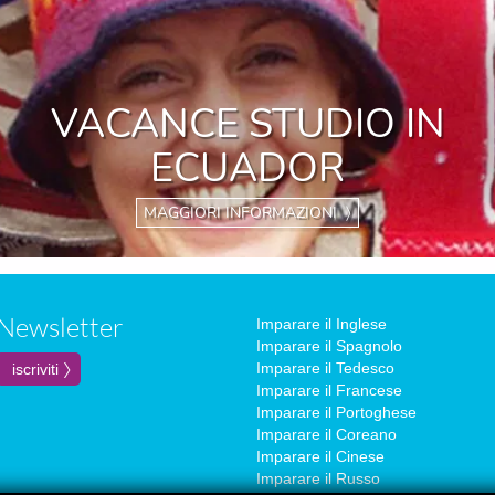
VACANCE STUDIO IN
ECUADOR
MAGGIORI INFORMAZIONI 〉
Newsletter
Imparare il Inglese
Imparare il Spagnolo
Imparare il Tedesco
Imparare il Francese
Imparare il Portoghese
Imparare il Coreano
Imparare il Cinese
Imparare il Russo