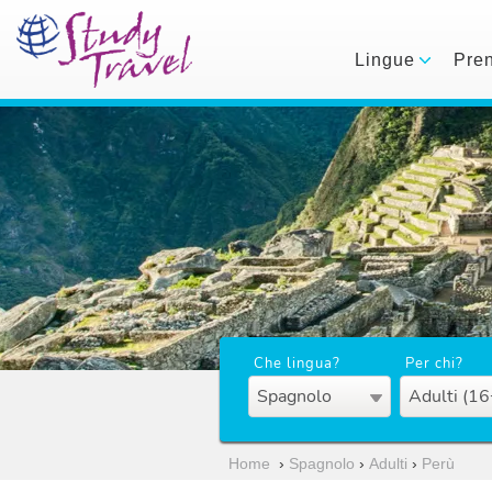
Lingue
Pre
Che lingua?
Per chi?
Spagnolo
Adulti (16
Home
›
Spagnolo
›
Adulti
›
Perù