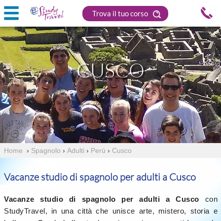
Trova il tuo corso
CUSCO
Home
›
Spagnolo
›
Adulti
›
Perù
›
Cusco
Vacanze studio di spagnolo per adulti a Cusco
Vacanze studio di spagnolo per adulti a Cusco
con
StudyTravel, in una città che unisce arte, mistero, storia e