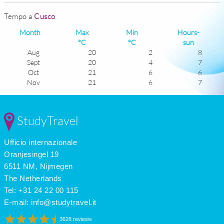
Tempo a
Cusco
Month
Max
Min
Hours-
°C
°C
sun
Aug
20
2
8
Sept
20
4
7
Oct
21
6
6
Nov
21
6
7
Dec
21
7
5
Jan
19
7
5
Feb
19
7
4
StudyTravel
Mar
19
6
6
Apr
20
5
7
Ufficio internazionale
May
20
3
8
June
19
1
8
Oranjesingel 19
July
19
0
8
6511 NM, Nijmegen
The Netherlands
Tel: +31 24 22 00 115
E-mail:
info@studytravel.it
3626 reviews