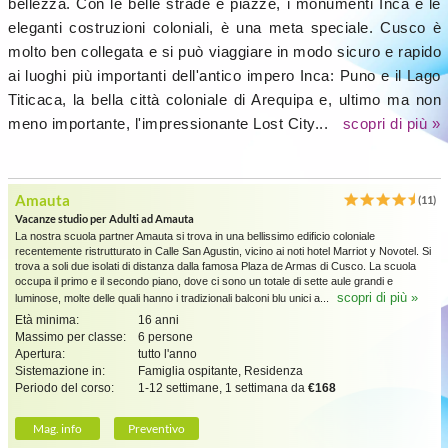
bellezza. Con le belle strade e piazze, i monumenti Inca e le
eleganti costruzioni coloniali, è una meta speciale. Cusco è
molto ben collegata e si può viaggiare in modo sicuro e rapido
ai luoghi più importanti dell'antico impero Inca: Puno e il Lago
Titicaca, la bella città coloniale di Arequipa e, ultimo ma non
meno importante, l'impressionante Lost City...
scopri di più »
Amauta
(11)
Vacanze studio per Adulti ad Amauta
La nostra scuola partner Amauta si trova in una bellissimo edificio coloniale
recentemente ristrutturato in Calle San Agustin, vicino ai noti hotel Marriot y Novotel. Si
trova a soli due isolati di distanza dalla famosa Plaza de Armas di Cusco. La scuola
occupa il primo e il secondo piano, dove ci sono un totale di sette aule grandi e
scopri di più »
luminose, molte delle quali hanno i tradizionali balconi blu unici a...
Età minima:
16 anni
Massimo per classe:
6 persone
Apertura:
tutto l'anno
Sistemazione in:
Famiglia ospitante, Residenza
Periodo del corso:
1-12 settimane, 1 settimana da
€168
Mag. info
Preventivo