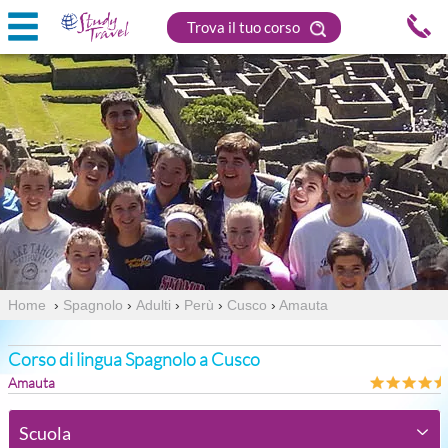
Trova il tuo corso
Home
›
Spagnolo
›
Adulti
›
Perù
›
Cusco
›
Amauta
Corso di lingua Spagnolo a Cusco
Amauta
Scuola