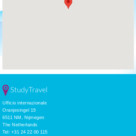
StudyTravel
Ufficio internazionale
Oranjesingel 19
6511 NM, Nijmegen
The Netherlands
Tel: +31 24 22 00 115