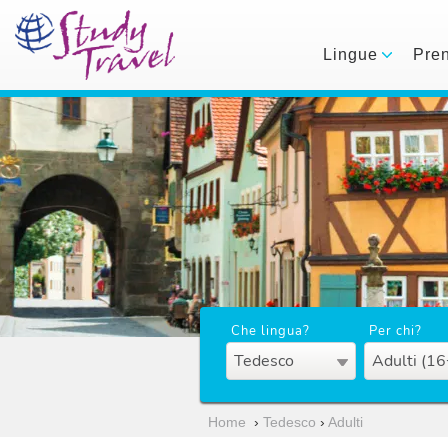
Lingue
Pre
Che lingua?
Per chi?
Tedesco
Adulti (16
Home
›
Tedesco
›
Adulti