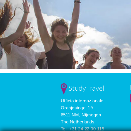
StudyTravel
Ufficio internazionale
Oranjesingel 19
6511 NM, Nijmegen
The Netherlands
Tel: +31 24 22 00 115