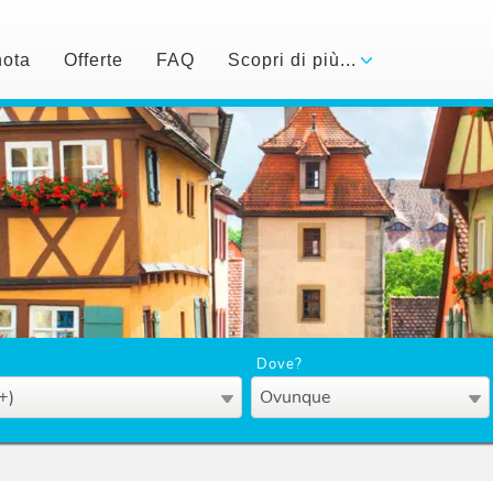
nota
Offerte
FAQ
Scopri di più...
Dove?
+)
Ovunque