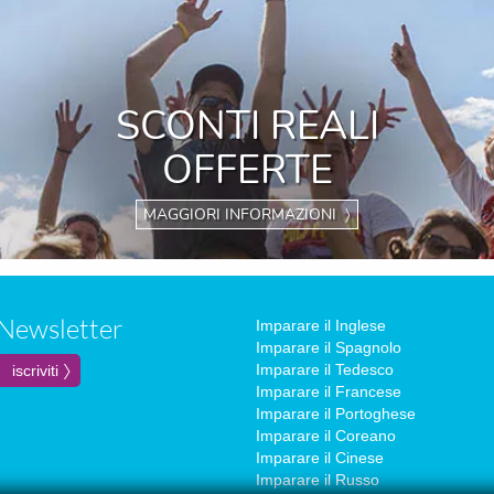
SCONTI REALI
OFFERTE
MAGGIORI INFORMAZIONI 〉
Newsletter
Imparare il Inglese
Imparare il Spagnolo
Imparare il Tedesco
Imparare il Francese
Imparare il Portoghese
Imparare il Coreano
Imparare il Cinese
Imparare il Russo