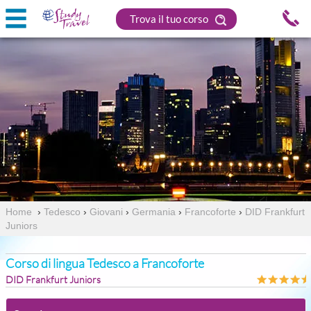
Trova il tuo corso
Home
›
Tedesco
›
Giovani
›
Germania
›
Francoforte
›
DID Frankfurt
Juniors
Corso di lingua Tedesco a Francoforte
DID Frankfurt Juniors