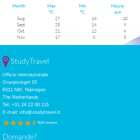
Month
Max
Min
Hours-
°C
°C
sun
Aug
27
18
10
Sept
25
16
9
Oct
21
12
6
Nov
17
8
5
Dec
13
5
4
Jan
13
4
5
Feb
13
5
6
StudyTravel
Mar
15
7
6
Apr
17
9
8
Ufficio internazionale
May
20
13
9
June
24
16
10
Oranjesingel 19
July
27
18
12
6511 NM, Nijmegen
The Netherlands
Tel: +31 24 22 00 115
E-mail:
info@studytravel.it
3625 reviews
Domande?