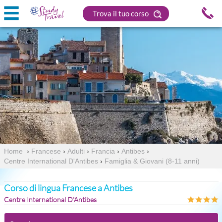
Trova il tuo corso
Home
›
Francese
›
Adulti
›
Francia
›
Antibes
›
Centre International D'Antibes
›
Famiglia & Giovani (8-11 anni)
Corso di lingua Francese a Antibes
Centre International D'Antibes