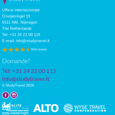
Apr
13
6
5
Ufficio internazionale
May
17
8
6
June
20
12
7
Oranjesingel 19
July
22
14
6
6511 NM, Nijmegen
The Netherlands
Tel: +31 24 22 00 115
E-mail:
info@studytravel.it
3626 reviews
Domande?
Tel: +31 24 22 00 115
info@studytravel.it
© StudyTravel 2026