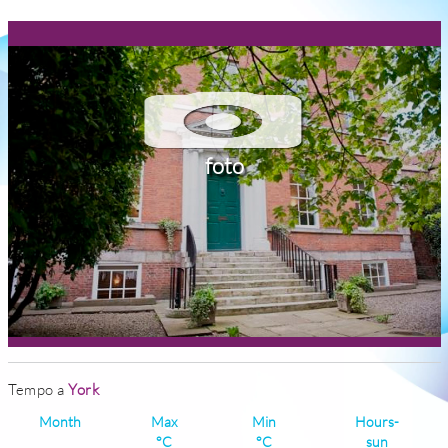
foto
Tempo a
York
Month
Max
Min
Hours-
°C
°C
sun