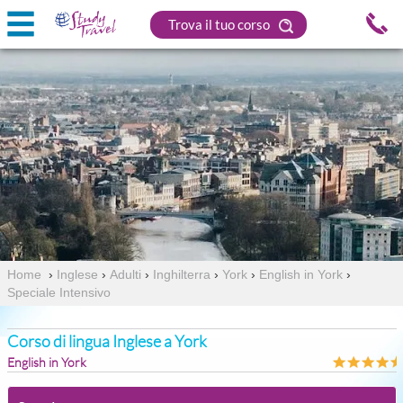
Trova il tuo corso
Home
›
Inglese
›
Adulti
›
Inghilterra
›
York
›
English in York
›
Speciale Intensivo
Corso di lingua Inglese a York
English in York