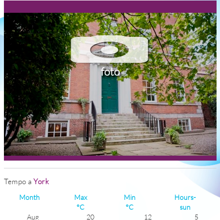
foto
Tempo a
York
Month
Max
Min
Hours-
°C
°C
sun
Aug
20
12
5