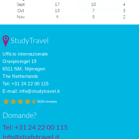
Sept
17
10
4
Oct
13
7
3
Nov
9
5
2
Dec
6
3
1
Jan
5
2
1
Feb
6
2
2
StudyTravel
Mar
9
3
3
Apr
12
5
5
Ufficio internazionale
May
16
7
5
June
19
10
6
Oranjesingel 19
July
20
12
5
6511 NM, Nijmegen
The Netherlands
Tel: +31 24 22 00 115
E-mail:
info@studytravel.it
3626 reviews
Domande?
Tel: +31 24 22 00 115
info@studytravel.it