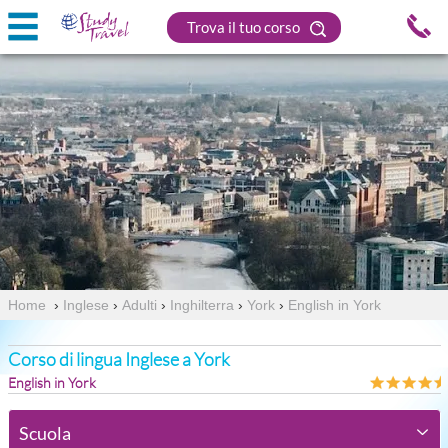
Trova il tuo corso
Home
›
Inglese
›
Adulti
›
Inghilterra
›
York
›
English in York
Corso di lingua Inglese a York
English in York
Scuola