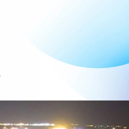
o
Next