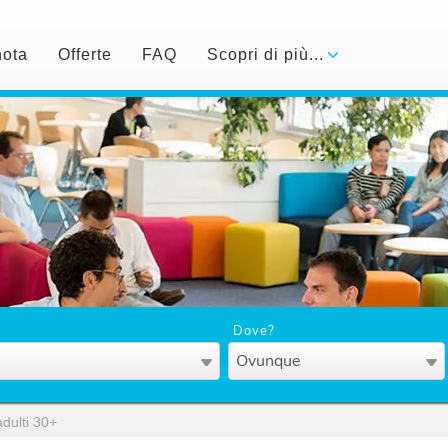
nota
Offerte
FAQ
Scopri di più...
Dove?
Ovunque
adulti 30+