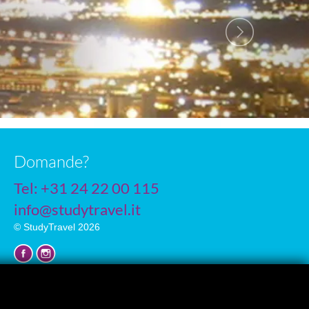
Domande?
Tel: +31 24 22 00 115
info@studytravel.it
© StudyTravel 2026