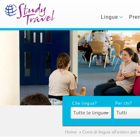
Lingue
Pre
Che lingua?
Per chi?
Tutte le lingue
Tutti
Home
›
Corsi di lingua all'estero per 