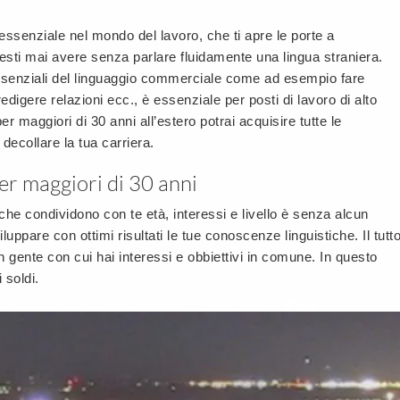
ssenziale nel mondo del lavoro, che ti apre le porte a
resti mai avere senza parlare fluidamente una lingua straniera.
ssenziali del linguaggio commerciale come ad esempio fare
redigere relazioni ecc., è essenziale per posti di lavoro di alto
 per maggiori di 30 anni all’estero potrai acquisire tutte le
decollare la tua carriera.
per maggiori di 30 anni
he condividono con te età, interessi e livello è senza alcun
luppare con ottimi risultati le tue conoscenze linguistiche. Il tutt
 gente con cui hai interessi e obbiettivi in comune. In questo
 soldi.