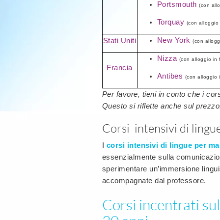
Portsmouth
(con all
Torquay
(con alloggio
New York
Stati Uniti
(con allogg
Nizza
(con alloggio in
Francia
Antibes
(con alloggio 
Per favore, tieni in conto che i cor
Questo si riflette anche sul prezzo
Corsi intensivi di lingu
I
corsi intensivi di lingue per ma
essenzialmente sulla comunicazion
sperimentare un’immersione linguis
accompagnate dal professore.
Corsi incentrati su