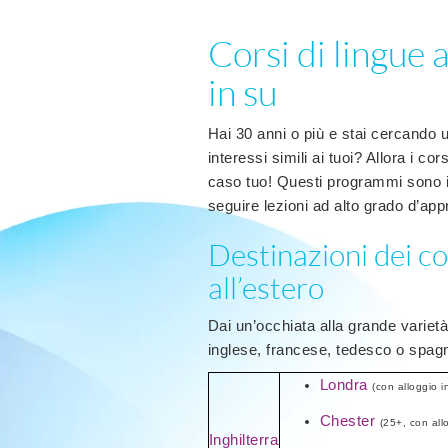
Corsi di lingue a
in su
Hai 30 anni o più e stai cercando 
interessi simili ai tuoi? Allora i co
caso tuo! Questi programmi sono id
seguire lezioni ad alto grado d’ap
Destinazioni dei co
all’estero
Dai un’occhiata alla grande varietà 
inglese, francese, tedesco o spag
Londra
(con alloggio i
Chester
(25+, con all
Inghilterra