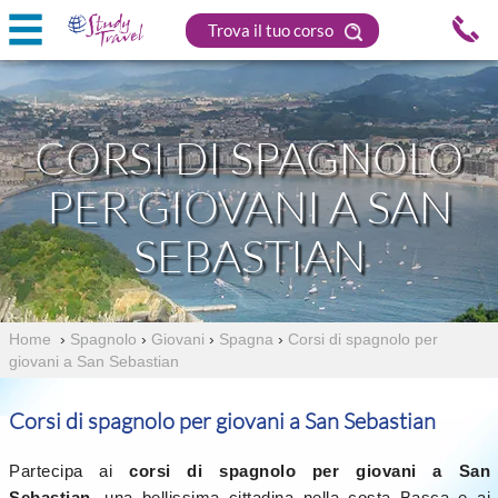
Trova il tuo corso
CORSI DI SPAGNOLO
PER GIOVANI A SAN
SEBASTIAN
Home
›
Spagnolo
›
Giovani
›
Spagna
›
Corsi di spagnolo per
giovani a San Sebastian
Corsi di spagnolo per giovani a San Sebastian
Partecipa ai
corsi di spagnolo per giovani a San
Sebastian
, una bellissima cittadina nella costa Basca e ai