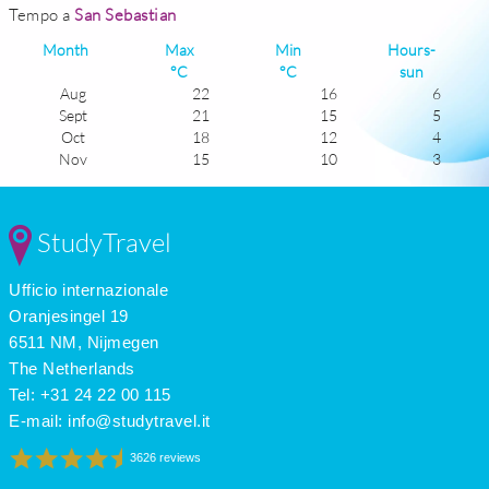
Tempo a
San Sebastian
Month
Max
Min
Hours-
°C
°C
sun
Aug
22
16
6
Sept
21
15
5
Oct
18
12
4
Nov
15
10
3
Dec
13
8
2
Jan
12
7
3
Feb
12
7
4
StudyTravel
Mar
14
8
5
Apr
15
10
6
Ufficio internazionale
May
17
11
6
June
20
14
7
Oranjesingel 19
July
22
16
7
6511 NM, Nijmegen
The Netherlands
Tel: +31 24 22 00 115
E-mail:
info@studytravel.it
3626 reviews