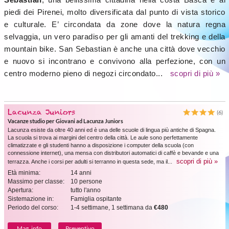
piedi dei Pirenei, molto diversificata dal punto di vista storico
e culturale. E’ circondata da zone dove la natura regna
selvaggia, un vero paradiso per gli amanti del trekking e della
mountain bike. San Sebastian è anche una città dove vecchio
e nuovo si incontrano e convivono alla perfezione, con un
centro moderno pieno di negozi circondato...
scopri di più »
Lacunza Juniors
(6)
Vacanze studio per Giovani ad Lacunza Juniors
Lacunza esiste da oltre 40 anni ed è una delle scuole di lingua più antiche di Spagna.
La scuola si trova ai margini del centro della città. Le aule sono perfettamente
climatizzate e gli studenti hanno a disposizione i computer della scuola (con
connessione internet), una mensa con distributori automatici di caffè e bevande e una
scopri di più »
terrazza. Anche i corsi per adulti si terranno in questa sede, ma il...
Età minima:
14 anni
Massimo per classe:
10 persone
Apertura:
tutto l'anno
Sistemazione in:
Famiglia ospitante
Periodo del corso:
1-4 settimane, 1 settimana da
€480
Mag. info
Preventivo