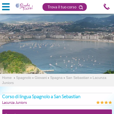
Trova il tuo corso
Home
›
Spagnolo
›
Giovani
›
Spagna
›
San Sebastian
›
Lacunza
Juniors
Corso di lingua Spagnolo a San Sebastian
Lacunza Juniors