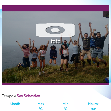
foto
Tempo a
San Sebastian
Month
Max
Min
Hours-
°C
°C
sun