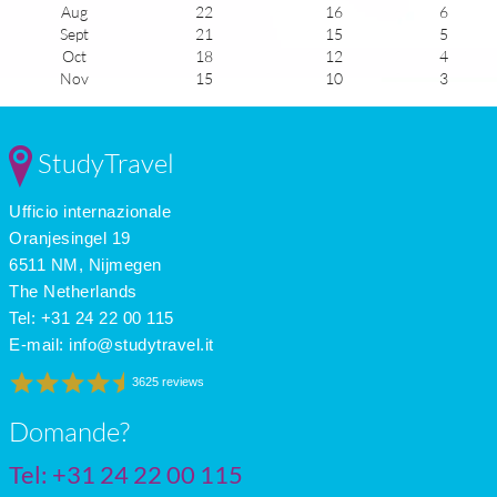
Aug
22
16
6
Sept
21
15
5
Oct
18
12
4
Nov
15
10
3
Dec
13
8
2
Jan
12
7
3
Feb
12
7
4
StudyTravel
Mar
14
8
5
Apr
15
10
6
Ufficio internazionale
May
17
11
6
June
20
14
7
Oranjesingel 19
July
22
16
7
6511 NM, Nijmegen
The Netherlands
Tel: +31 24 22 00 115
E-mail:
info@studytravel.it
3625 reviews
Domande?
Tel: +31 24 22 00 115