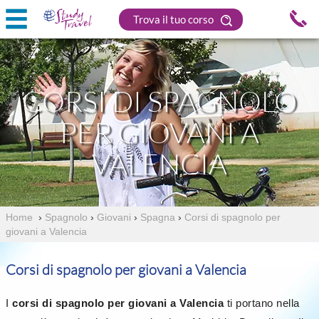
Trova il tuo corso
CORSI DI SPAGNOLO
PER GIOVANI A
VALENCIA
Home
›
Spagnolo
›
Giovani
›
Spagna
›
Corsi di spagnolo per
giovani a Valencia
Corsi di spagnolo per giovani a Valencia
I
corsi di spagnolo per giovani a Valencia
ti portano nella