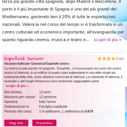
terza più grande città spagnola, dopo Madrid e Barcellona. Il
porto è il più importante di Spagna e uno dei più grandi del
Mediterraneo, gestendo ben il 20% di tutte le esportazioni
nazionali. Valencia nel corso del tempo si è trasformata in un
centro culturale ed economico importante, all’avanguardia per
quanto riguarda cinema, musica e teatro e...
scopri di più »
Españolé Juniors
(26)
Vacanze studio per Giovani ad Españolé Juniors
La nostra scuola partner di spagnolo, Españolé , si trova proprio nel cuore del centro
storico di Valencia, in un edificio di quattro piani indipendenti in una delle strade più
tradizionali della città, vicino all’antica Università di Valencia. La cattedrale di Valencia, il
municipio e altri luoghi d'interesse sono facilmente raggiungibili a piedi.
scopri di più »
Età minima:
13 anni
Massimo per classe:
12 persone
Apertura:
tutto l'anno
Sistemazione in:
Famiglia ospitante
Periodo del corso:
1-9 settimane, 1 settimana da
€470
Mag. info
Preventivo