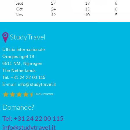
Sept
27
19
8
Oct
24
15
6
Nov
19
10
5
Dec
16
8
5
Jan
16
7
5
Feb
17
8
6
StudyTravel
Mar
18
9
6
Apr
20
11
7
Ufficio internazionale
May
23
14
8
June
27
18
9
Oranjesingel 19
July
29
21
10
6511 NM, Nijmegen
The Netherlands
Tel: +31 24 22 00 115
E-mail:
info@studytravel.it
3626 reviews
Domande?
Tel: +31 24 22 00 115
info@studytravel.it