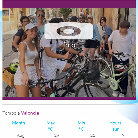
foto
Tempo a
Valencia
Month
Max
Min
Hours-
°C
°C
sun
Aug
29
21
9