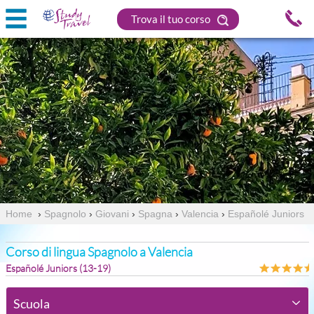
Trova il tuo corso
Home
›
Spagnolo
›
Giovani
›
Spagna
›
Valencia
›
Españolé Juniors
Corso di lingua Spagnolo a Valencia
Españolé Juniors (13-19)
Scuola