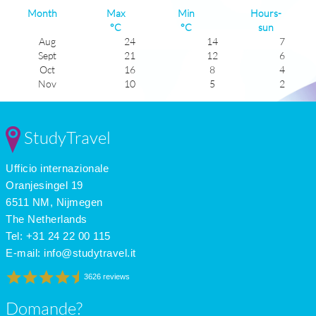
Month
Max
Min
Hours-
°C
°C
sun
Aug
24
14
7
Sept
21
12
6
Oct
16
8
4
Nov
10
5
2
Dec
7
2
2
Jan
6
1
2
Feb
7
1
3
StudyTravel
Mar
12
4
5
Apr
16
6
6
Ufficio internazionale
May
20
10
8
June
23
13
8
Oranjesingel 19
July
25
15
8
6511 NM, Nijmegen
The Netherlands
Tel: +31 24 22 00 115
E-mail:
info@studytravel.it
3626 reviews
Domande?