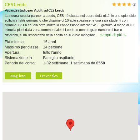
CES Leeds
(2)
Vacanze studio per Adulti ad CES Leeds
La nostra scuola partner a Leeds, CES , è situata nel cuore della città, in uno splendido
edificio in stile georgiano che dispone di 10 aule spaziose, e una sala studenti con
divani e TV. La scuola offre inoltre la connessione internet Wi-Fi gratuita. A meno di 10
minuti a piedi dalla zona commerciale di Leeds, e con un gran numero di bar e
scopri di più »
ristoranti, si ha l’imbarazzo della scelta se si vuole mangiare...
Età minima:
16 anni
Massimo per classe:
14 persone
Apertura:
tutto l'anno
Sistemazione in:
Famiglia ospitante
Periodo del corso:
1-32 settimane, 1 settimana da
€558
Mag. info
Preventivo