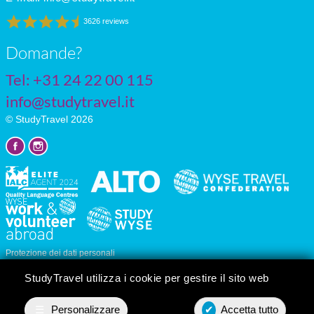
3626 reviews
Domande?
Tel: +31 24 22 00 115
info@studytravel.it
© StudyTravel 2026
Protezione dei dati personali
Impostazioni dei cookie
StudyTravel utilizza i cookie per gestire il sito web
☰
Personalizzare
✔
Accetta tutto