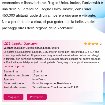
economica e finanziaria nel Regno Unito. Inoltre, l'università è
una delle più grandi nel Regno Unito. Inoltre, con i suoi
450.000 abitanti, gode di un'atmosfera giovane e vibrante.
Nella periferia della città, si può godere della bellezza dei
paesaggi rurali della regione dello Yorkshire.
CES Leeds Juniors
(3)
Vacanze studio per Giovani ad CES Leeds Juniors
La nostra scuola partner a Leeds, CES offre un corso per i giovani tra i 12 e i 17 anni
che comprende lezioni di inglese e un programma di attività ed escursioni con alloggio
in famiglia, con pensione completa. La scuola per giovani è situata nel centro di Leeds,
a 10 minuti a piedi dai principali musei, gallerie d'arte, negozi e luoghi di intrattenimento.
scopri di più »
Età minima:
12 anni
Massimo per classe:
15 persone
Apertura:
tutto l'anno
Sistemazione in:
Famiglia ospitante, Residenza
Periodo del corso:
2-4 settimane, 2 settimane da
€1911
Mag. info
Preventivo