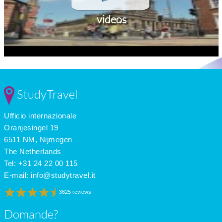
videos
StudyTravel
Ufficio internazionale
Oranjesingel 19
6511 NM, Nijmegen
The Netherlands
Tel: +31 24 22 00 115
E-mail:
info@studytravel.it
3625 reviews
Domande?