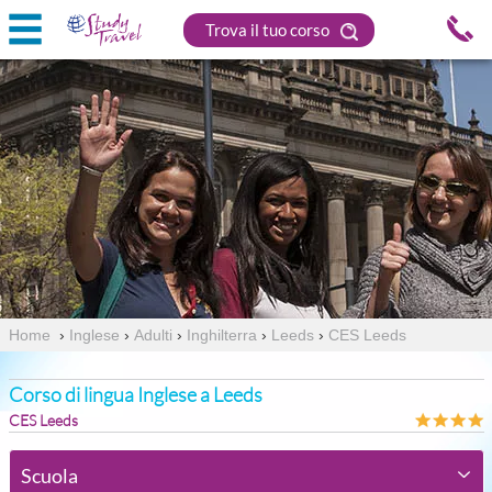
Trova il tuo corso
Home
›
Inglese
›
Adulti
›
Inghilterra
›
Leeds
›
CES Leeds
Corso di lingua Inglese a Leeds
CES Leeds
Scuola