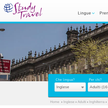
Lingue
Pre
Che lingua?
Per chi?
Inglese
Adulti (16
Home
›
Inglese
›
Adulti
›
Inghilterra
›