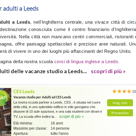
r adulti a Leeds
dulti
a Leeds
, nell'Inghilterra centrale, una vivace città di circ
 destinazione conosciuta come il centro finanziario d'Inghilterra
iversità. Nella città non mancano centri commerciali, ristoranti 
agna, offre paesaggi spettacolari e preziose aree naturali. Un
rà di vivere in uno dei luoghi più affascinanti del Regno Unito.
 pagina della nostra scuola
corsi di lingua inglese a Leeds.
adulti delle vacanze studio a Leeds...
scopri di più »
CES Leeds
(2
Vacanze studio per Adulti ad CES Leeds
La nostra scuola partner a Leeds, CES , è situata nel cuore
Mag. info
della città, in uno splendido edificio in stile georgiano che
dispone di 10 aule spaziose, e una sala studenti con divani e
Preventivo
scopri di più »
TV. La scuola offre inoltre la...
Età minima:
16 anni
Massimo per classe:
14 persone
Apertura:
tutto l'anno