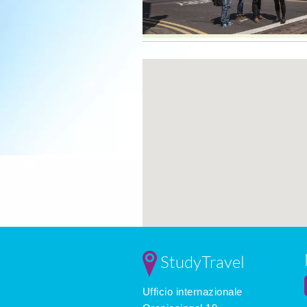
StudyTravel
Ufficio internazionale