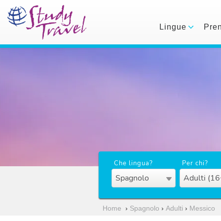
Lingue
Pre
Che lingua?
Per chi?
Spagnolo
Adulti (16
Home
›
Spagnolo
›
Adulti
›
Messico