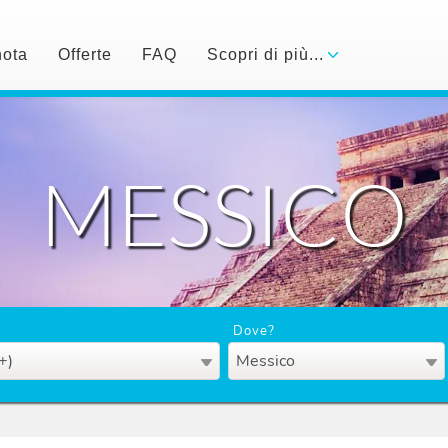
nota
Offerte
FAQ
Scopri di più...
MESSICO
Dove?
+)
Messico