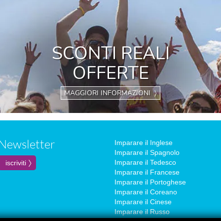
SCONTI REALI
OFFERTE
MAGGIORI INFORMAZIONI 〉
Newsletter
Imparare il Inglese
Imparare il Spagnolo
Imparare il Tedesco
Imparare il Francese
Imparare il Portoghese
Imparare il Coreano
Imparare il Cinese
Imparare il Russo