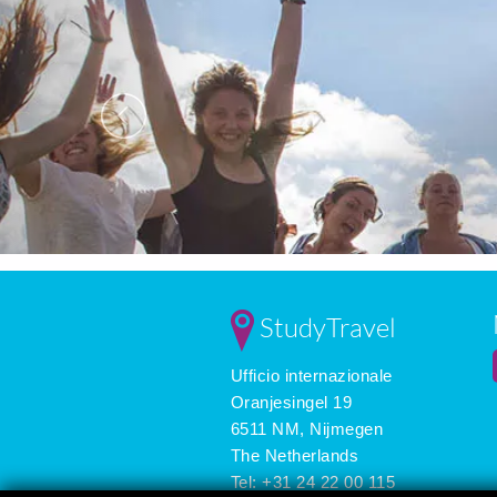
StudyTravel
Ufficio internazionale
Oranjesingel 19
6511 NM, Nijmegen
The Netherlands
Tel: +31 24 22 00 115